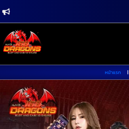
หน้าแรก