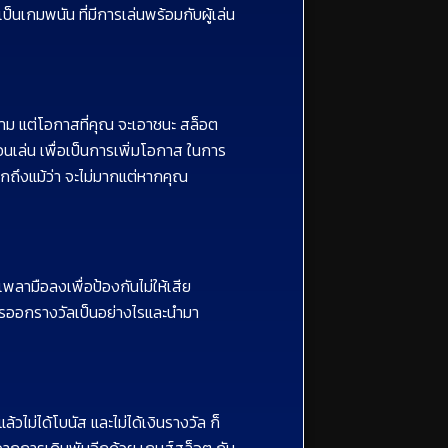
็นเกมพนัน ที่มีการเล่นพร้อมกับผู้เล่น
็ตาม แต่โอกาสที่คุณ จะเอาชนะ สล็อต
อนเล่น เพื่อเป็นการเพิ่มโอกาส ในการ
ากถึงแม้ว่า จะไม่มากแต่หากคุณ
เพลามือลงเพื่อป้องกันไม่ให้เสีย
การออกรางวัลเป็นอย่างไรและนำมา
วไม่ได้โบนัส และไม่ได้เงินรางวัล ก็