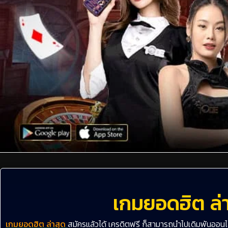
เกมยอดฮิต ล่าส
เกมยอดฮิต ล่าสุด
สมัครแล้วได้ เครดิตฟรี ก็สามารถนำไปเดิมพันออนไ