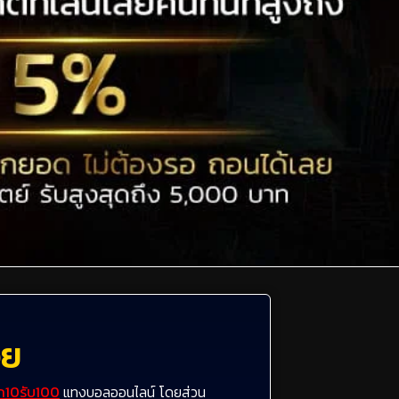
วย
ก10รับ100
แทงบอลออนไลน์ โดยส่วน