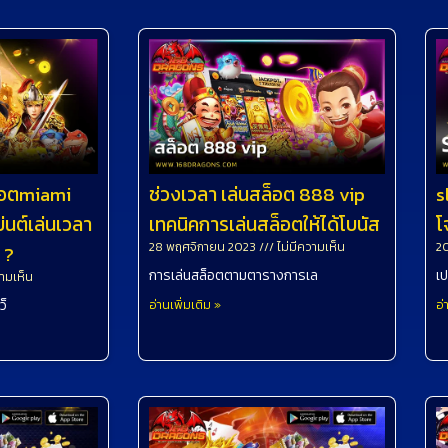
็อตmiami
ช่วงเวลา เล่นสล็อต 888 vip
s
่นต์เล่นเวลา
เทคนิคการเล่นสล็อตให้ได้โบนัส
โ
28 พฤศจิกายน 2023
ไม่มีความเห็น
2
 ?
การเล่นสล็อตตามตารางการเล
เ
วามเห็น
ว็
อ่านเพิ่มเติม »
อ่