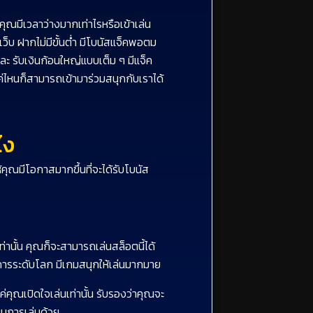
งคุณมีเวลาว่างมากเท่าไรหรือเข้าเล่น
็บ ฝากไม่มีขั้นต่ำ มีโบนัสแจ็คพอตม
ละ รับเงินก้อนใหญ่แบบเต็ม ๆ มีแจ็ค
ค่ไหนก็สามารถเข้ามาร่วมสนุกกับเราได้
ไง
คุณมีโอกาสมากขึ้นที่จะได้รับโบนัส
่านั้น คุณก็จะสามารถเล่นสล็อตนี้ได้
ริการระดับโลก มีเกมสนุกให้เล่นมากมาย
่คุณเปิดใจเล่นเท่านั้น รับรองว่าคุณจะ
ผนการเล่นด้วย