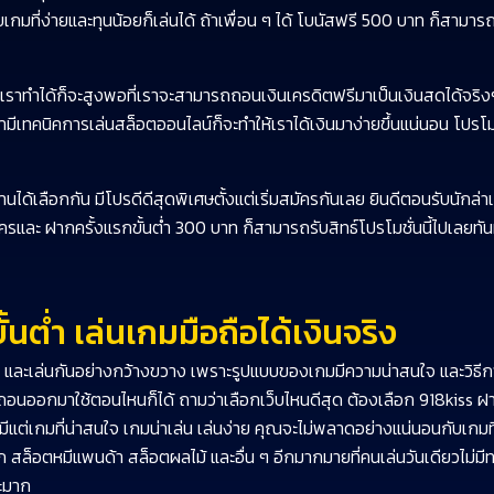
เกมที่ง่ายและทุนน้อยก็เล่นได้ ถ้าเพื่อน ๆ ได้ โบนัสฟรี 500 บาท ก็สาม
ี่เราทำได้ก็จะสูงพอที่เราจะสามารถถอนเงินเครดิตฟรีมาเป็นเงินสดได้จริง
มีเทคนิคการเล่นสล็อตออนไลน์ก็จะทำให้เราได้เงินมาง่ายขึ้นแน่นอน โปรโมช
ได้เลือกกัน มีโปรดีดีสุดพิเศษตั้งแต่เริ่มสมัครกันเลย ยินดีตอนรับนักล่า
และ ฝากครั้งแรกขั้นต่ำ 300 บาท ก็สามารถรับสิทธ์โปรโมชั่นนี้ไปเลยทันที
ั้นต่ำ เล่นเกมมือถือได้เงินจริง
และเล่นกันอย่างกว้างขวาง เพราะรูปแบบของเกมมีความน่าสนใจ และวิธีกา
อนออกมาใช้ตอนไหนก็ได้ ถามว่าเลือกเว็บไหนดีสุด ต้องเลือก 918kiss ฝากไม่
แต่เกมที่น่าสนใจ เกมน่าเล่น เล่นง่าย คุณจะไม่พลาดอย่างแน่นอนกับเกมที
ก๊ก สล็อตหมีแพนด้า สล็อตผลไม้ และอื่น ๆ อีกมากมายที่คนเล่นวันเดียวไม่ม
อะมาก