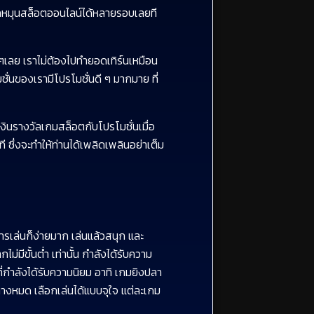
ารถหมุนสล็อตออนไลน์ได้หลายรอบเลยที
ๆเลย เราไม่ต้องไปทำยอดเทิร์นเหมือน
ั่นของเรามีโปรโมชั่นดี ๆ มากมาย ที่
เงินรางวัลเกมสล็อตกับโปรโมชั่นเมื่อ
 ซึ่งจะทำให้ท่านได้เพลิดเพลินอย่าเต็ม
รเล่นก็ง่ายมาก เล่นแล้วสนุก และ
มีขั้นต่ำ เท่านั้น กำลังได้รับความ
่กำลังได้รับความนิยม อาทิ เกมยิงปลา
ีทางหมด เลือกเล่นได้แบบจุใจ แต่ละเกม