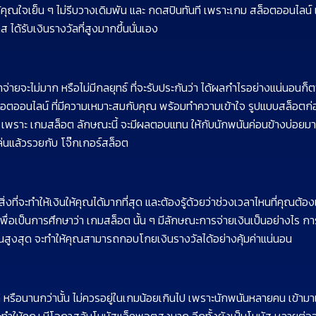
้คุณใจเย็น ๆ ไม่รีบวางเดิมพัน และ กดสปินทันที เพราะเกม สล็อตออนไลน์ เป
ได้รับเงินรางวัลที่สูงมากขึ้นนั่นเอง
าจ่ายจะไม่มาก หรือไม่มีกลยุทธ์ ที่จะรับประกันว่า ได้ผลกำไรอย่างแน่นอนก
 สล็อตออนไลน์ ที่มีความเหมาะสมกับคุณ พร้อมทำความเข้าใจ รูปแบบสล็อตก่
ล้อ เพราะ เกมสล็อต ลักษณะนี้ จะมีผลตอบแทน ให้กับนักพนันค่อนข้างบ่อยม
ล่นแล้วรวยกับ โจ๊กเกอร์สล็อต
งที่จะทำให้เงินให้คุณได้มากที่สุด และต้องรู้ด้วยว่าช่วงเวลาไหนที่คุณต้อง
เพื่อเป็นการศึกษาว่า เกมสล็อต นั้น ๆ มีลักษณะการจ่ายเงินเป็นอย่างไร 
เดิมพันสูงสุด จะทำให้คุณสามารถกอบโกยเงินรางวัลได้อย่างคุ้มค่าแน่นอน
รือนานกว่านั้น ไม่ควรอยู่ในเกมน้อยเกินไป เพราะนักพนันหลายคน เข้ามาแล้